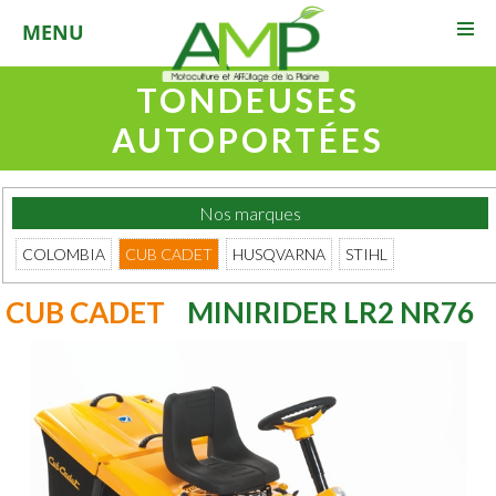
03 29 94 14 48
MENU
TONDEUSES
AUTOPORTÉES
Nos marques
COLOMBIA
CUB CADET
HUSQVARNA
STIHL
CUB CADET
MINIRIDER LR2 NR76