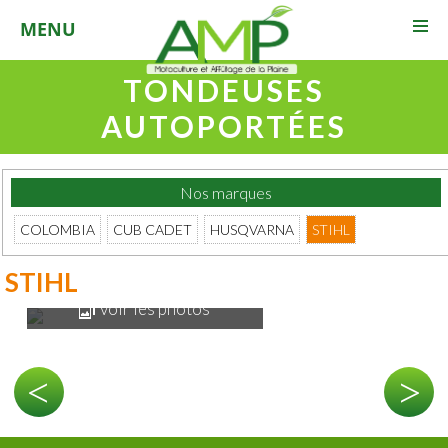
03 29 94 14 48
MENU
TONDEUSES
AUTOPORTÉES
Nos marques
COLOMBIA
CUB CADET
HUSQVARNA
STIHL
STIHL
voir les photos
<
>